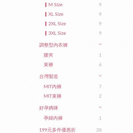
▎M Size
9
▎XL Size
9
▎2XL Size
9
▎3XL Size
9
調整型內衣褲
腰夾
1
束褲
6
台灣製造
MIT內褲
7
MIT束褲
2
好孕媽咪
孕婦內褲
1
199元多件優惠折
28