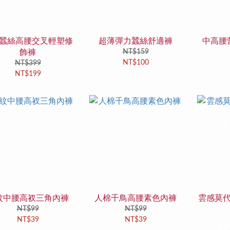
蠶絲高腰交叉輕塑修
超薄彈力蠶絲舒適褲
中高腰
飾褲
NT$159
NT$100
NT$399
NT$199
紋中腰高衩三角內褲
人棉千鳥高腰素色內褲
雲感莫
NT$99
NT$99
NT$39
NT$39