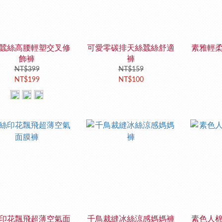
蠶絲高腰輕塑交叉修
可愛零碳排天絲蠶絲舒適
素雅輕
飾褲
褲
NT$399
NT$159
NT$199
NT$100
印花飄飛超薄空氣面
千鳥裁縫冰絲涼感媽媽褲
素色人