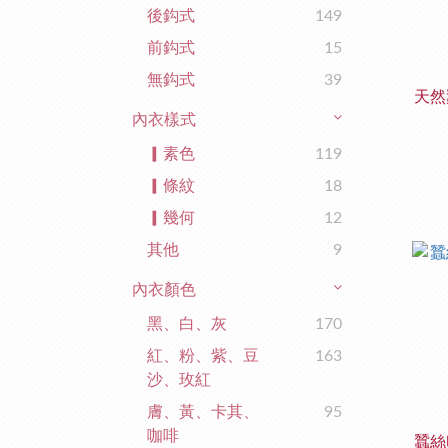
後鈎式
149
前鈎式
15
無鈎式
39
天然
內衣樣式
▎素色
119
▎條紋
18
▎幾何
12
其他
9
內衣顏色
黑、白、灰
170
紅、粉、紫、豆
163
沙、玫紅
膚、黃、卡其、
95
咖啡
蠶絲