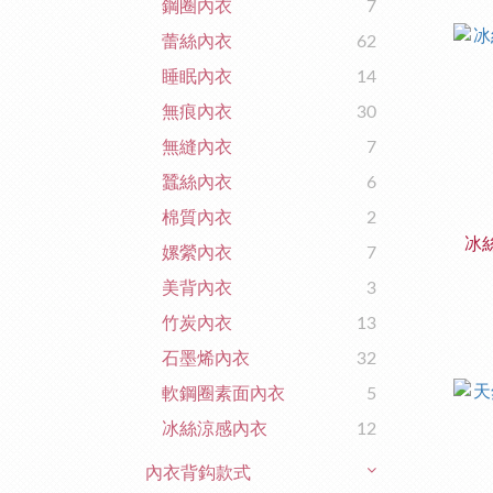
鋼圈內衣
7
蕾絲內衣
62
睡眠內衣
14
無痕內衣
30
無縫內衣
7
蠶絲內衣
6
棉質內衣
2
冰
嫘縈內衣
7
美背內衣
3
竹炭內衣
13
石墨烯內衣
32
軟鋼圈素面內衣
5
冰絲涼感內衣
12
內衣背鈎款式