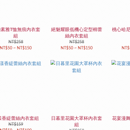
約素雅T恤無痕內衣套
絕魅耀眼低機心定型棉蕾
桃心哈
組
絲內衣套組
NT$258
NT$258
NT$50 ~ NT$150
NT$50 ~ NT$150
NT$
漾香緹蕾絲內衣套組
日暮里花園大罩杯內衣套
花宴漫
NT$159
組