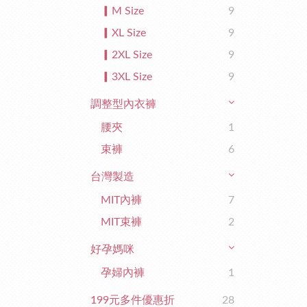
▎M Size
9
▎XL Size
9
▎2XL Size
9
▎3XL Size
9
調整型內衣褲
腰夾
1
束褲
6
台灣製造
MIT內褲
7
MIT束褲
2
好孕媽咪
孕婦內褲
1
199元多件優惠折
28