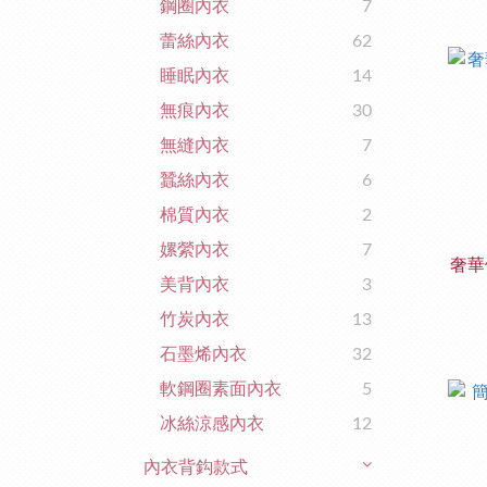
鋼圈內衣
7
蕾絲內衣
62
睡眠內衣
14
無痕內衣
30
無縫內衣
7
蠶絲內衣
6
棉質內衣
2
嫘縈內衣
7
奢華
美背內衣
3
竹炭內衣
13
石墨烯內衣
32
軟鋼圈素面內衣
5
冰絲涼感內衣
12
內衣背鈎款式