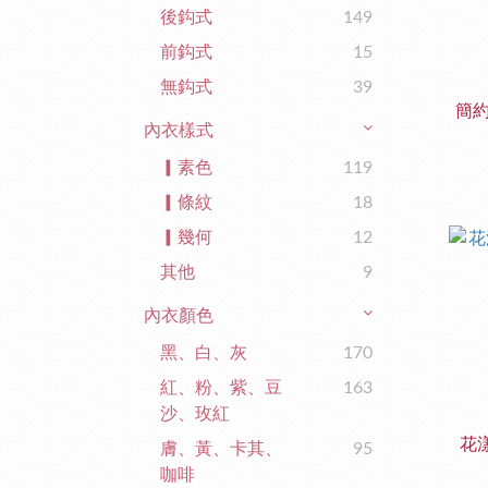
後鈎式
149
前鈎式
15
無鈎式
39
簡
內衣樣式
▎素色
119
▎條紋
18
▎幾何
12
其他
9
內衣顏色
黑、白、灰
170
紅、粉、紫、豆
163
沙、玫紅
花
膚、黃、卡其、
95
咖啡