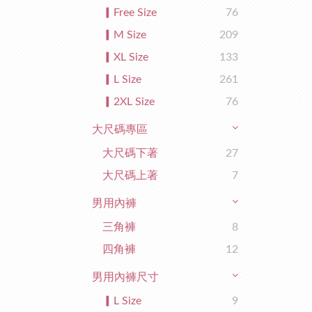
▎Free Size
76
▎M Size
209
▎XL Size
133
▎L Size
261
▎2XL Size
76
大尺碼專區
大尺碼下著
27
大尺碼上著
7
男用內褲
三角褲
8
四角褲
12
男用內褲尺寸
▎L Size
9