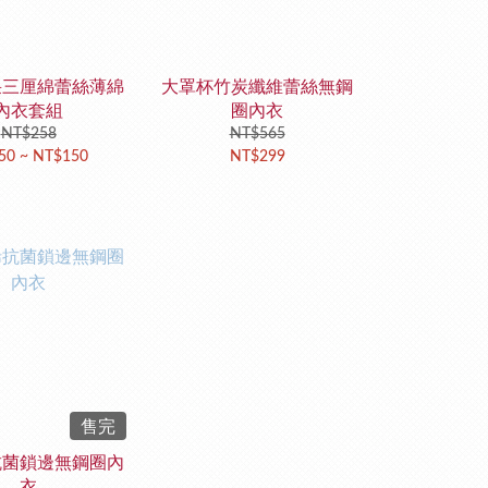
采三厘綿蕾絲薄綿
大罩杯竹炭纖維蕾絲無鋼
內衣套組
圈內衣
NT$258
NT$565
50 ~ NT$150
NT$299
售完
抗菌鎖邊無鋼圈內
衣