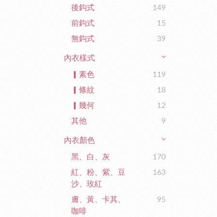
後鈎式
149
前鈎式
15
無鈎式
39
內衣樣式
▎素色
119
▎條紋
18
▎幾何
12
其他
9
內衣顏色
黑、白、灰
170
紅、粉、紫、豆
163
沙、玫紅
膚、黃、卡其、
95
咖啡