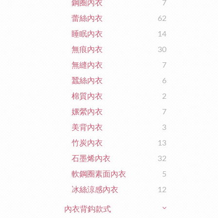
鋼圈內衣
7
蕾絲內衣
62
睡眠內衣
14
無痕內衣
30
無縫內衣
7
蠶絲內衣
6
棉質內衣
2
嫘縈內衣
7
美背內衣
3
竹炭內衣
13
石墨烯內衣
32
軟鋼圈素面內衣
5
冰絲涼感內衣
12
內衣背鈎款式