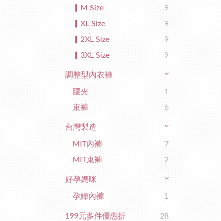
▎M Size
9
▎XL Size
9
▎2XL Size
9
▎3XL Size
9
調整型內衣褲
腰夾
1
束褲
6
台灣製造
MIT內褲
7
MIT束褲
2
好孕媽咪
孕婦內褲
1
199元多件優惠折
28