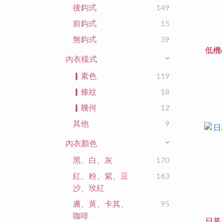
後鈎式
149
前鈎式
15
無鈎式
39
低機
內衣樣式
▎素色
119
▎條紋
18
▎幾何
12
其他
9
內衣顏色
黑、白、灰
170
紅、粉、紫、豆
163
沙、玫紅
膚、黃、卡其、
95
咖啡
日暮