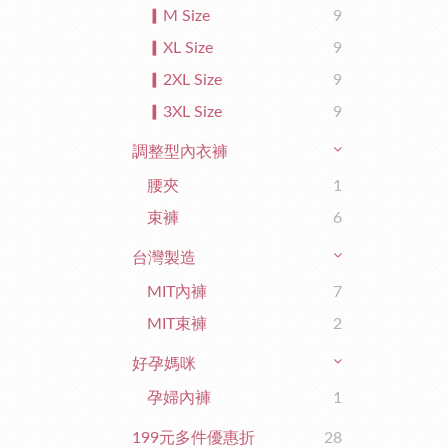
▎M Size
9
▎XL Size
9
▎2XL Size
9
▎3XL Size
9
調整型內衣褲
腰夾
1
束褲
6
台灣製造
MIT內褲
7
MIT束褲
2
好孕媽咪
孕婦內褲
1
199元多件優惠折
28