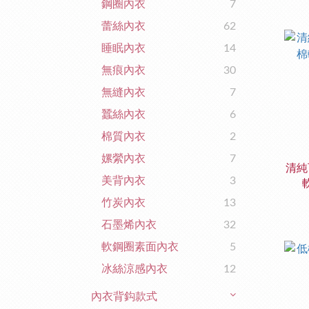
鋼圈內衣
7
蕾絲內衣
62
睡眠內衣
14
無痕內衣
30
無縫內衣
7
蠶絲內衣
6
棉質內衣
2
嫘縈內衣
7
清純
美背內衣
3
竹炭內衣
13
石墨烯內衣
32
軟鋼圈素面內衣
5
冰絲涼感內衣
12
內衣背鈎款式