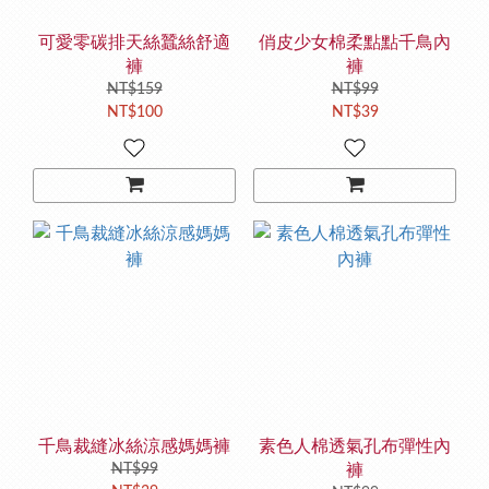
可愛零碳排天絲蠶絲舒適
俏皮少女棉柔點點千鳥內
褲
褲
NT$159
NT$99
NT$100
NT$39
千鳥裁縫冰絲涼感媽媽褲
素色人棉透氣孔布彈性內
NT$99
褲