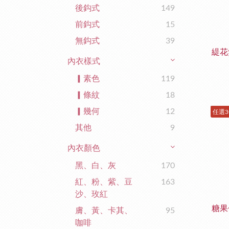
後鈎式
149
前鈎式
15
無鈎式
39
緹花
內衣樣式
▎素色
119
▎條紋
18
▎幾何
12
任選3
其他
9
內衣顏色
黑、白、灰
170
紅、粉、紫、豆
163
沙、玫紅
糖果
膚、黃、卡其、
95
咖啡