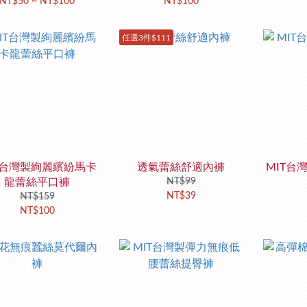
NT$50 ~ NT$100
NT$100
任選3件$111
T台灣製絢麗繽紛馬卡
透氣蕾絲舒適內褲
MIT台
龍蕾絲平口褲
NT$99
NT$39
NT$159
NT$100