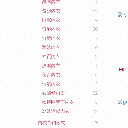
鋼圈內衣
7
蕾絲內衣
62
睡眠內衣
14
無痕內衣
30
無縫內衣
7
蠶絲內衣
6
棉質內衣
2
嫘縈內衣
7
MI
美背內衣
3
竹炭內衣
13
石墨烯內衣
32
軟鋼圈素面內衣
5
冰絲涼感內衣
12
內衣背鈎款式