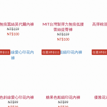
無痕蠶絲莫代爾內褲
MIT台灣製彈力無痕低腰
高彈棉
NT$159
蕾絲提臀褲
NT$100
NT$159
NT$100
件$111
任選3件$111
任選3件$1
色斜線愛心印花內褲
糖果色船錨印花內褲
優雅花
NT$99
NT$99