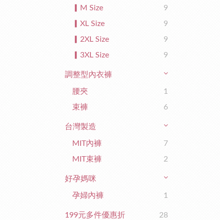
▎M Size
9
▎XL Size
9
▎2XL Size
9
▎3XL Size
9
調整型內衣褲
腰夾
1
束褲
6
台灣製造
MIT內褲
7
MIT束褲
2
好孕媽咪
孕婦內褲
1
199元多件優惠折
28