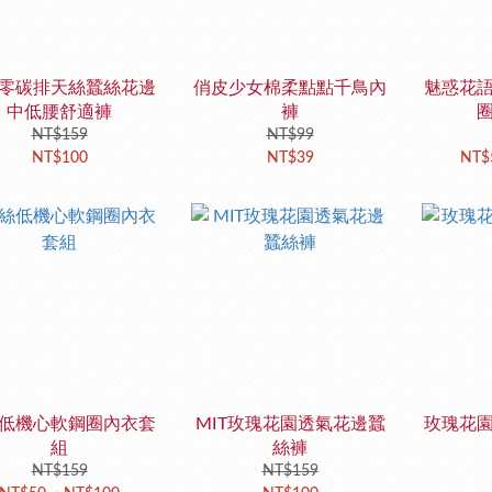
零碳排天絲蠶絲花邊
俏皮少女棉柔點點千鳥內
魅惑花
中低腰舒適褲
褲
NT$159
NT$99
NT$100
NT$39
NT$
低機心軟鋼圈內衣套
MIT玫瑰花園透氣花邊蠶
玫瑰花
組
絲褲
NT$159
NT$159