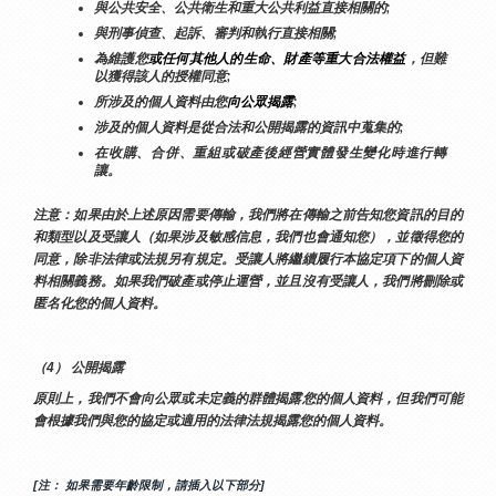
與公共安全、公共衛生和重大公共利益直接相關的;
與刑事偵查、起訴、審判和執行直接相關;
為維護您
或任何其他人的生命、財產等重大合法權益
，但難
以獲得該人的授權同意;
所涉及的個人資料由您
向公眾揭露
;
涉及的個人資料是從合法和公開揭露的資訊中蒐集的;
在收購、合併、重組或破產後經營實體發生變化時進行轉
讓。
注意：如果由於上述原因需要傳輸，我們將在傳輸之前告知您資訊的目的
和類型以及受讓人（如果涉及敏感信息，我們也會通知您），並徵得您的
同意，除非法律或法規另有規定。受讓人將繼續履行本協定項下的個人資
料相關義務。如果我們破產或停止運營，並且沒有受讓人，我們將刪除或
匿名化您的個人資料。
（4） 公開揭露
原則上，我們不會向公眾或未定義的群體揭露您的個人資料，但我們可能
會根據我們與您的協定或適用的法律法規揭露您的個人資料。
[注： 如果需要年齡限制，請插入以下部分]