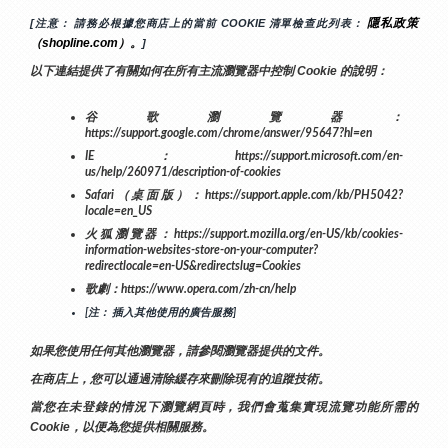
隱私政策
[注意： 請務必根據您商店上的當前 COOKIE 清單檢查此列表： 
（shopline.com）。
]
以下連結提供了有關如何在所有主流瀏覽器中控制 Cookie 的說明：
谷歌瀏覽器：
https://support.google.com/chrome/answer/95647?hl=en
IE：https://support.microsoft.com/en-
us/help/260971/description-of-cookies
Safari（桌面版）：https://support.apple.com/kb/PH5042?
locale=en_US
火狐瀏覽器：https://support.mozilla.org/en-US/kb/cookies-
information-websites-store-on-your-computer?
redirectlocale=en-US&redirectslug=Cookies
歌劇：https://www.opera.com/zh-cn/help
[注： 插入其他使用的廣告服務]
如果您使用任何其他瀏覽器，請參閱瀏覽器提供的文件。
在商店上，您可以通過清除緩存來刪除現有的追蹤技術。
當您在未登錄的情況下瀏覽網頁時，我們會蒐集實現流覽功能所需的
Cookie，以便為您提供相關服務。