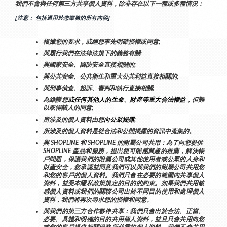
我們不會與任何第三方共享個人資料，除非存在以下一種或多種情況：
[注意： 包括適用於您業務的所有內容]
根據您的要求，或經您事先明確授權或同意;
與履行我們在法律法規下的義務有關;
與國家安全、國防安全直接相關的;
與公共安全、公共衛生和重大公共利益直接相關的;
與刑事偵查、起訴、審判和執行直接相關;
為維護您
或任何其他人的生命、財產等重大合法權益
，但難
以取得該人的同意;
所涉及的個人資料由您
向公眾揭露
;
所涉及的個人資料是從合法和公開揭露的資訊中蒐集的。
與 SHOPLINE 和 SHOPLINE 的附屬公司共用：為了向您提供 
SHOPLINE 產品和服務，提出您可能感興趣的推薦，解決帳
戶問題，保護我們的附屬公司或其他使用者或公眾的人身和
財產安全，您承認並同意我們可以與我們的附屬公司共用您
和您的客戶的個人資料。我們只會在必要的範圍內共享個人
資料，並受本隱私政策規定的目的的約束。如果我們共用敏
感個人資料或我們的關聯公司出於不同目的使用和處理個人
資料，我們將再次尋求您的授權和同意。
與我們的第三方合作夥伴共享：我們只會出於合法、正當、
必要、具體和明確的目的共用個人資料，並且只會共用向您