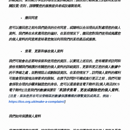
關設置;否則，請聯繫您的服務提供者或設備製造商。
撤回同意
您可以撤回您之前向我們提供的任何同意，或隨時以合法理由反對處理您的個人
資料。我們將在未來應用您的偏好。在某些情況下，撤回您對我們使用或揭露您
的個人資料的同意將意味著您無法利用我們的某些產品或服務。
查看、更新和修改個人資料
我們可能會在必要時保留和使用您的資訊，以實現上述目的。您有權要求訪問和
接收有關我們維護的有關您的個人資料的詳細資訊，更新和更正您的個人數據中
的不準確之處，並酌情阻止或刪除該資訊。在某些情況下，訪問個人資料的權利
可能會受到當地法律要求的限制。在授予訪問許可權或進行更正之前，我們可能
會採取合理的步驟來驗證您的身份。您可以通過發送電子郵件至{插入商店的CS
來請求查看，更改或刪除您的個人資料
電子郵件][注意我們的數據保護官「
。
[注意：添加您所在司法管轄區的數據保護機構的聯繫資訊或商店。例如：
https://ico.org.uk/make-a-complaint/
]
我們如何保護個人資料