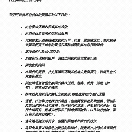
我們如何使用個人資料
我們可能會將您提供的資訊用於以下目的：
向您發送促銷內容或其他通信;
向您提供所要求的信息和服務;
與您聯繫以跟進或確認您的訂單，約會，退貨或退款，並向您發
送與我們提供給您的產品和服務相關的其他非行銷通信;
處理您的付款和/或交易;
創建和管理您的帳戶，包括訪問您的購買歷史記錄;
回復您的詢問;
在我們的商店、社交媒體商店和其他地方定製廣告，以滿足您的
興趣和歷史;
與您溝通並管理您參與的特殊活動、競賽、抽獎、活動（如
有）、調查和其他優惠;
操作並與您就我們的社交網路或[移動應用程式]進行溝通;
運營、評估和改進我們的業務（包括開發新產品和服務，增強和
改進我們的產品和服務，管理我們的溝通，分析我們的產品，執
行市場研究、數據分析和客戶關係管理計劃，以及執行會計、審
計和其他內部職能）;
遵守適用的法律要求、相關行業標準和我們的政策;
為避免重複並確保您的資訊的準確性，請定期在內部或通過我們