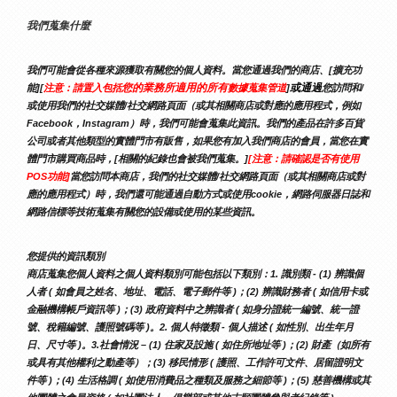
我們蒐集什麼
我們可能會從各種來源獲取有關您的個人資料。當您通過我們的商店、[擴充功
您的業務所適用的所有
或通過
能][
注意：請置入包括
數據蒐集管道
]
您訪問和/
或使用我們的社交媒體/社交網路頁面（或其相關商店或對應的應用程式，例如
Facebook，Instagram）時，我們可能會蒐集此資訊。我們的產品在許多百貨
公司或者其他類型的實體門市有販售，如果您有加入我們商店的會員，當您在實
體門市購買商品時，[相關的紀錄也會被我們蒐集。]
[注意：請確認是否有使用
POS功能]
當您訪問本商店，我們的社交媒體/社交網路頁面（或其相關商店或對
應的應用程式）時，我們還可能通過自動方式或使用cookie，網路伺服器日誌和
網路信標等技術蒐集有關您的設備或使用的某些資訊。
您提供的資訊類別
商店蒐集您個人資料之個人資料類別可能包括以下類別：1. 識別類 - (1) 辨識個
人者 ( 如會員之姓名、地址、電話、電子郵件等 )；(2) 辨識財務者 ( 如信用卡或
金融機構帳戶資訊等 )；(3) 政府資料中之辨識者 ( 如身分證統一編號、統一證
號、稅籍編號、護照號碼等 )。2. 個人特徵類 - 個人描述 ( 如性別、出生年月
日、尺寸等 )。3.社會情況 – (1) 住家及設施 ( 如住所地址等 )；(2) 財產（如所有
或具有其他權利之動產等）；(3) 移民情形 ( 護照、工作許可文件、居留證明文
件等 )；(4) 生活格調 ( 如使用消費品之種類及服務之細節等 )；(5) 慈善機構或其