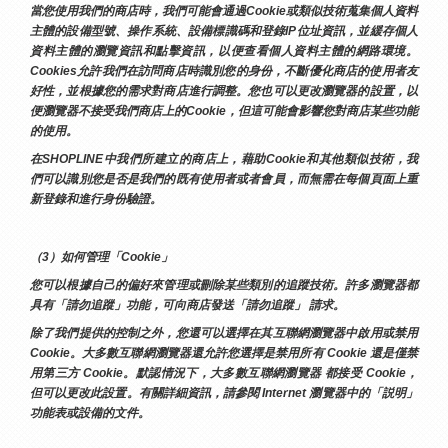
當您使用我們的商店時，我們可能會通過Cookie或類似技術蒐集個人資料
主體的設備型號、操作系統、設備標識碼和登錄IP位址資訊，並緩存個人
資料主體的瀏覽資訊和點擊資訊，以便查看個人資料主體的網路環境。
Cookies允許我們在訪問商店時識別您的身份，不斷優化商店的使用者友
好性，並根據您的需求對商店進行調整。您也可以更改瀏覽器的設置，以
便瀏覽器不接受我們商店上的Cookie，但這可能會影響您對商店某些功能
的使用。
在SHOPLINE中我們所建立的商店上，藉助Cookie和其他類似技術，我
們可以識別您是否是我們的既有使用者或者會員，而無需在每個頁面上重
新登錄和進行身份驗證。
（3）如何管理「Cookie」
您可以根據自己的偏好來管理或刪除某些類別的追蹤技術。許多瀏覽器都
具有「請勿追蹤」功能，可向商店發送「請勿追蹤」 請求。
除了我們提供的控制之外，您還可以選擇在其互聯網瀏覽器中啟用或禁用
Cookie。大多數互聯網瀏覽器還允許您選擇是禁用所有 Cookie 還是僅禁
用第三方 Cookie。默認情況下，大多數互聯網瀏覽器 都接受 Cookie，
但可以更改此設置。有關詳細資訊，請參閱 Internet 瀏覽器中的「説明」
功能表或設備的文件。