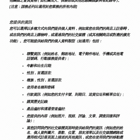
他團體之會員資格 ( 如社團法人、俱樂部或其他志願團體參與者紀錄等 )。
[注意：請務必列出適用於您業務的所有內容]
您提供的資訊
時
您可以選擇以多種方式向我們提供個人資料，例如當您在我們的商店上註冊
，
或在我們的商店上購物時，或通過我們的社交媒體（或其相關商店或對應的擴充
功能）。您可能提供給我們的個人資料類型（如適用）包括：
聯繫資訊（例如姓名、郵政地址、電子郵件地址、手機或其他電
話號碼、行動服務提供者）;
年齡和出生日期;
性別，首選語言;
種族，性別，首選語言;
使用者名稱和密碼
付款資訊（例如您的支付卡號、到期日、送貨位址和帳單位址）;
購買歷史記錄;
產品偏好和溝通管道偏好;
您提供的內容（例如照片、視頻、評論、文章、調查回復和評
論）;
當您訪問我們的社交媒體頁面時提供給我們的資訊（例如您的姓
名、個人資料圖片、喜歡、位置、朋友清單以及社交媒體網路或
應用程式註冊頁面上描述的其他資訊，或您在使用我們的移動應