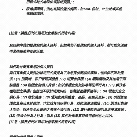
用程式時的地理位置詳細資訊）;
設備標識碼，例如有關設備的資訊，如 MAC 位址、IP 位址或其他
在線標識碼。
[注意：請務必列出適用於您業務的所有內容]
您自願向我們提供您的個人資料，但如果您不提供您的個人資料，則可能無法獲
得某些服務和促銷活動。
我們為什麼蒐集您的個人資料
商店蒐集個人資料的特定目的皆是為了向您提供商品或服務，包括但不限於提
供：(1) 消費者、客戶管理與服務；(2) 消費者保護；(3) 網路購物及其他電子商
務服務；(4) 驗證您的個人身份 ( 如以保護您免於詐欺等犯罪行為 )；(5) 解決各
種類型之爭議 ( 包括但不限於消費糾紛、智慧財產權爭議等 )； (6) 增進安全交
易行為；(7) 收取債務； (8) 通知您商業機會、產品、服務及更新；(9) 偵測並保
護您及商店免於錯誤、詐欺或其他犯罪行為，並監測遵法風險；(10) 調查針對個
人安全、財產安全及違約之潛在不法行為；(11) 履行條款與細則及退換貨政策；
(12) 依法令所為之行為；以及 (13) 其他於蒐集當時取得您同意之目的。
[注意：請務必列出適用於您業務的所有內容]