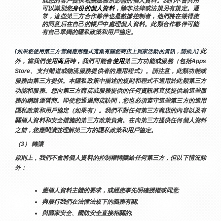
或您的客戶提供相關服務所必需的個人資料。我們不會共用
可以識別您
身份的個人資料
，除非法律或法規另有規定。通
常，這些第三方合作夥伴也是數據控制者，他們將在徵得您
的同意后在自己的帳戶中處理個人資料。此類合作夥伴可能
有自己單獨的隱私政策和用戶協定。
 此
[如果您使用第三方营銷應用程式蒐集有關您商店上買家活動的資訊，請插入]
外，當我們使用
商店
時
，
我們可能會
使用
第三方功能或服務（包括Apps 
Store、支付閘道或物流服務提供者的應用程式）。請注意，此類功能或
服務由第三方提供。本隱私政策中描述的規則和程式不適用於此類第三方
功能和服務。您向第三方商店或服務提供的任何資訊將直接提供給這些服
務的網路運營商。即使您通過商店訪問，您也必須遵守這些第三方的適用
隱私政策和用戶協定（如果有）。我們不對任何第三方商店的內容以及有
關個人資料和安全措施的第三方政策負責。在向第三方提供任何個人資料
之前，您應閱讀並理解第三方的隱私政策和用戶協定。
（3） 轉讓
原則上，我們不會將個人資料的控制權轉讓給任何第三方，但以下情況除
外：
應個人資料主體的要求，或經您事先明確授權或同意;
與履行我們在法律法規下的義務有關;
與國家安全、國防安全直接相關的;