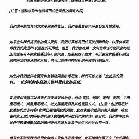
的服務提供者進行數據清理，鏈接或合併我們的記錄。
[注意：請務必列出包括適用於您業務的所有內容]
我們還可能以其他方式使用這些資訊，我們在蒐集資訊時會發出具體通知。
如果您向我們提供您的個人資料，我們打算將其用於直接行銷目的，以提供或宣
傳我們的商品和/或服務的可用性。但是，我們會在第一次向您傳送行銷訊息時確
認您並沒有不願意接受該等行銷訊息；如果您並不願意，可以在首次接受行銷訊
息時向我們表達您的意願，也可以在任何時候拒絕再接受行銷訊息。
「
的資
如您向我們提供有關資料並明確同意該等用途，我們可將上述
您提供
料」一節所載的各類個人資料用於直接促銷。
直接營銷通訊可能透過各種渠道發送給您，包括 電話、郵寄、電郵、簡訊、手機
應用程式、網路應用程式、社交媒體商店及其他通訊方式。 [注意：包括適用於
您業務的所有內容] 如果已經徵得您的同意，您在表格中提供的個人數據，或您
在同意上述訂閱時提供的個人數據將同時被我們用於該行銷目的。我們對本段所
述任何數據傳輸問題的處理將與本隱私政策中提供的內容保持一致。
倘若您不希望我們使用您的個人資料作直接促銷，您可隨時按照下文「
您的權利