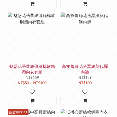
魅惑花語蕾絲薄絲棉軟鋼
高衩蕾絲花邊蠶絲莫代爾
圈內衣套組
內褲
NT$159
NT$159
NT$50 ~ NT$100
NT$100
任選3件$111