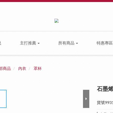
息
主打推薦
所有商品
特惠專
部商品
內衣
罩杯
石墨
貨號993