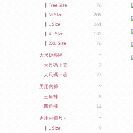
▎Free Size
76
▎M Size
209
▎L Size
261
▎XL Size
133
▎2XL Size
76
大尺碼專區
大尺碼上著
7
大尺碼下著
27
男用內褲
三角褲
8
四角褲
12
男用內褲尺寸
▎L Size
9