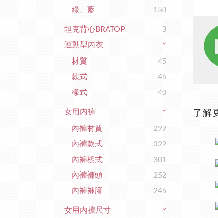
綠、藍
150
坦克背心BRATOP
3
運動型內衣
材質
45
款式
46
樣式
40
女用內褲
了解
內褲材質
299
內褲款式
322
內褲樣式
301
內褲褲頭
252
內褲褲腳
246
女用內褲尺寸