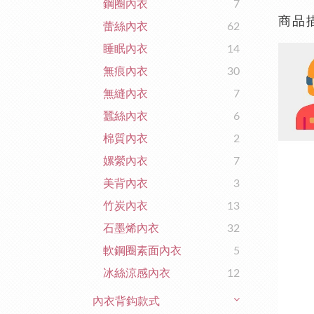
鋼圈內衣
7
商品
蕾絲內衣
62
睡眠內衣
14
無痕內衣
30
無縫內衣
7
蠶絲內衣
6
棉質內衣
2
嫘縈內衣
7
美背內衣
3
竹炭內衣
13
石墨烯內衣
32
軟鋼圈素面內衣
5
冰絲涼感內衣
12
內衣背鈎款式