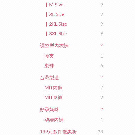
▎M Size
9
▎XL Size
9
▎2XL Size
9
▎3XL Size
9
調整型內衣褲
腰夾
1
束褲
6
台灣製造
MIT內褲
7
MIT束褲
2
好孕媽咪
孕婦內褲
1
199元多件優惠折
28