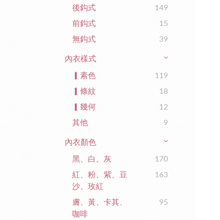
後鈎式
149
前鈎式
15
無鈎式
39
內衣樣式
▎素色
119
▎條紋
18
▎幾何
12
其他
9
內衣顏色
黑、白、灰
170
紅、粉、紫、豆
163
沙、玫紅
膚、黃、卡其、
95
咖啡