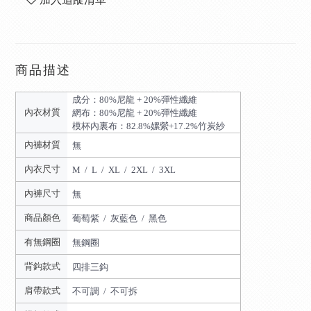
商品描述
成分：80%尼龍 + 20%彈性纖維
內衣材質
網布：80%尼龍 + 20%彈性纖維
模杯內裏布：82.8%嫘縈+17.2%竹炭紗
內褲材質
無
內衣尺寸
M / L / XL / 2XL / 3XL
內褲尺寸
無
商品顏色
葡萄紫 / 灰藍色 / 黑色
有無鋼圈
無鋼圈
背鈎款式
四排三鈎
肩帶款式
不可調 / 不可拆