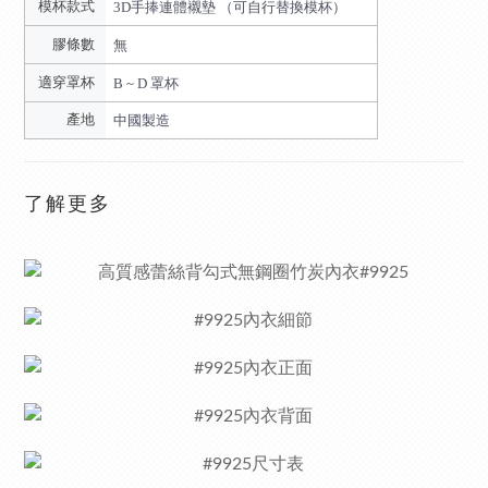
模杯款式
3D手捧連體襯墊 （可自行替換模杯）
膠條數
無
適穿罩杯
B ~ D 罩杯
產地
中國製造
了解更多