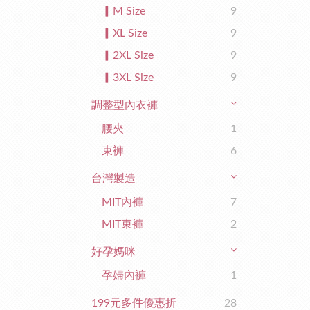
▎M Size
9
▎XL Size
9
▎2XL Size
9
▎3XL Size
9
調整型內衣褲
腰夾
1
束褲
6
台灣製造
MIT內褲
7
MIT束褲
2
好孕媽咪
孕婦內褲
1
199元多件優惠折
28