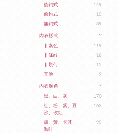
後鈎式
149
前鈎式
15
無鈎式
39
內衣樣式
▎素色
119
▎條紋
18
▎幾何
12
其他
9
內衣顏色
黑、白、灰
170
紅、粉、紫、豆
163
沙、玫紅
膚、黃、卡其、
95
咖啡