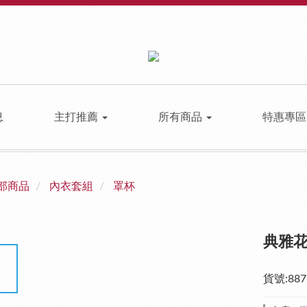
息
主打推薦
所有商品
特惠專
部商品
內衣套組
罩杯
典雅
貨號:887