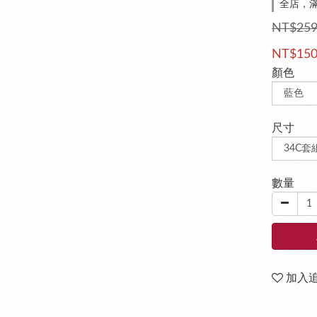
全店，滿
NT$25
NT$15
顏色
尺寸
數量
加入