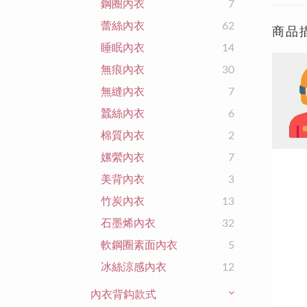
鋼圈內衣
7
蕾絲內衣
62
商品
睡眠內衣
14
無痕內衣
30
無縫內衣
7
蠶絲內衣
6
棉質內衣
2
嫘縈內衣
7
美背內衣
3
竹炭內衣
13
石墨烯內衣
32
軟鋼圈素面內衣
5
冰絲涼感內衣
12
內衣背鈎款式