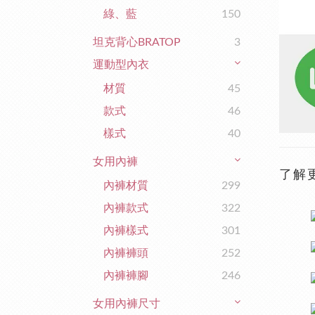
綠、藍
150
坦克背心BRATOP
3
運動型內衣
材質
45
款式
46
樣式
40
女用內褲
了解
內褲材質
299
內褲款式
322
內褲樣式
301
內褲褲頭
252
內褲褲腳
246
女用內褲尺寸