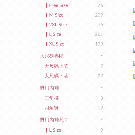
▎Free Size
76
▎M Size
209
▎2XL Size
76
▎L Size
261
▎XL Size
133
大尺碼專區
大尺碼上著
7
大尺碼下著
27
男用內褲
三角褲
8
四角褲
12
男用內褲尺寸
▎L Size
9