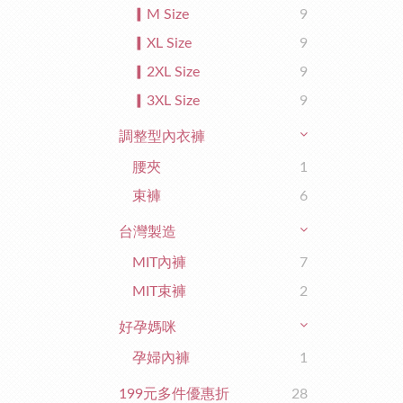
▎M Size
9
▎XL Size
9
▎2XL Size
9
▎3XL Size
9
調整型內衣褲
腰夾
1
束褲
6
台灣製造
MIT內褲
7
MIT束褲
2
好孕媽咪
孕婦內褲
1
199元多件優惠折
28