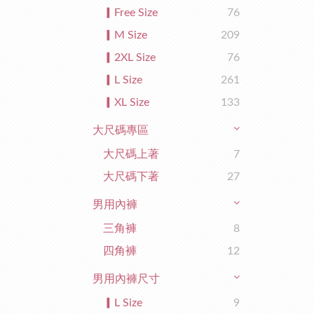
▎Free Size
76
▎M Size
209
▎2XL Size
76
▎L Size
261
▎XL Size
133
大尺碼專區
大尺碼上著
7
大尺碼下著
27
男用內褲
三角褲
8
四角褲
12
男用內褲尺寸
▎L Size
9