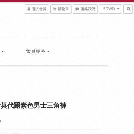
登入會員
購物車
聯絡我們
$ TWD
區
會員專區
烯莫代爾素色男士三角褲
7