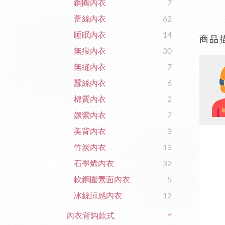
鋼圈內衣
7
蕾絲內衣
62
睡眠內衣
14
商品
無痕內衣
30
無縫內衣
7
蠶絲內衣
6
棉質內衣
2
嫘縈內衣
7
美背內衣
3
竹炭內衣
13
石墨烯內衣
32
軟鋼圈素面內衣
5
冰絲涼感內衣
12
內衣背鈎款式