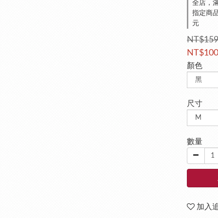
全店，滿
指定商品
元
NT$15
NT$10
顏色
尺寸
數量
加入