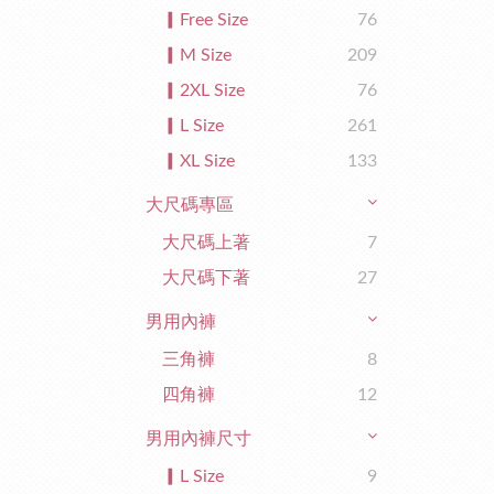
▎Free Size
76
▎M Size
209
▎2XL Size
76
▎L Size
261
▎XL Size
133
大尺碼專區
大尺碼上著
7
大尺碼下著
27
男用內褲
三角褲
8
四角褲
12
男用內褲尺寸
▎L Size
9