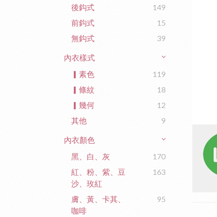
後鈎式
149
前鈎式
15
無鈎式
39
內衣樣式
▎素色
119
▎條紋
18
▎幾何
12
其他
9
內衣顏色
黑、白、灰
170
紅、粉、紫、豆
163
沙、玫紅
膚、黃、卡其、
95
咖啡