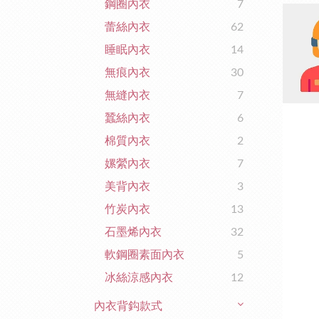
鋼圈內衣
7
蕾絲內衣
62
睡眠內衣
14
無痕內衣
30
無縫內衣
7
蠶絲內衣
6
棉質內衣
2
嫘縈內衣
7
美背內衣
3
竹炭內衣
13
石墨烯內衣
32
軟鋼圈素面內衣
5
冰絲涼感內衣
12
內衣背鈎款式