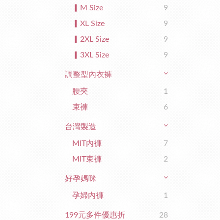
▎M Size
9
▎XL Size
9
▎2XL Size
9
▎3XL Size
9
調整型內衣褲
腰夾
1
束褲
6
台灣製造
MIT內褲
7
MIT束褲
2
好孕媽咪
孕婦內褲
1
199元多件優惠折
28