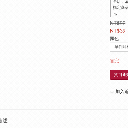
全店，滿
指定商品
元
NT$99
NT$39
顏色
售完
貨到通
加入
描述