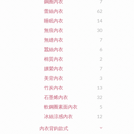
鋼圈內衣
7
蕾絲內衣
62
睡眠內衣
14
無痕內衣
30
無縫內衣
7
蠶絲內衣
6
棉質內衣
2
嫘縈內衣
7
美背內衣
3
竹炭內衣
13
石墨烯內衣
32
軟鋼圈素面內衣
5
冰絲涼感內衣
12
內衣背鈎款式