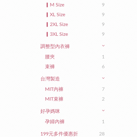
▎M Size
9
▎XL Size
9
▎2XL Size
9
▎3XL Size
9
調整型內衣褲
腰夾
1
束褲
6
台灣製造
MIT內褲
7
MIT束褲
2
好孕媽咪
孕婦內褲
1
199元多件優惠折
28