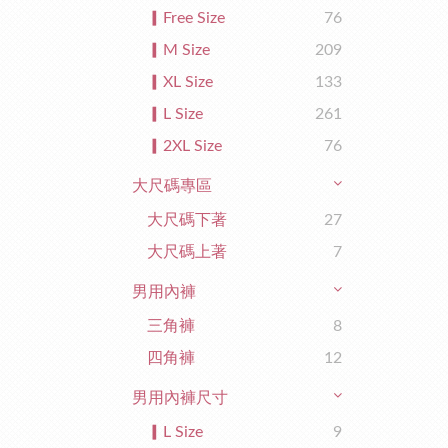
▎Free Size
76
▎M Size
209
▎XL Size
133
▎L Size
261
▎2XL Size
76
大尺碼專區
大尺碼下著
27
大尺碼上著
7
男用內褲
三角褲
8
四角褲
12
男用內褲尺寸
▎L Size
9