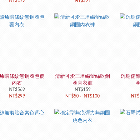
NT$199
NT$399
烯暗條紋無鋼圈包覆
清新可愛三厘綿蕾絲軟鋼
沉穩儒
內衣
圈內衣褲
NT$569
NT$159
NT$299
NT$50 ~ NT$100
NT$