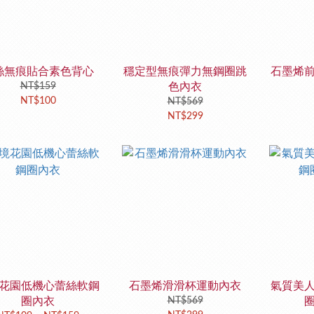
絲無痕貼合素色背心
穩定型無痕彈力無鋼圈跳
石墨烯
NT$159
色內衣
NT$100
NT$569
NT$299
花園低機心蕾絲軟鋼
石墨烯滑滑杯運動內衣
氣質美
圈內衣
NT$569