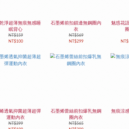
乾淨超薄無痕無感睡
石墨烯前扣鎖邊無鋼圈內
魅惑花
眠背心
衣
NT$159
NT$569
NT$100
NT$299
NT$
烯透氣抑菌超薄超彈
石墨烯蕾絲前扣爆乳無鋼
無痕涼
運動內衣
圈內衣
NT$399
NT$565