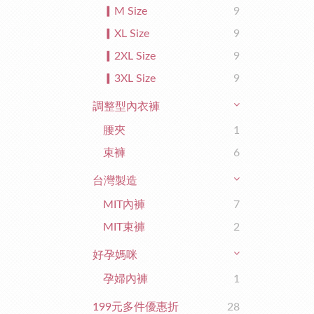
▎M Size
9
▎XL Size
9
▎2XL Size
9
▎3XL Size
9
調整型內衣褲
腰夾
1
束褲
6
台灣製造
MIT內褲
7
MIT束褲
2
好孕媽咪
孕婦內褲
1
199元多件優惠折
28