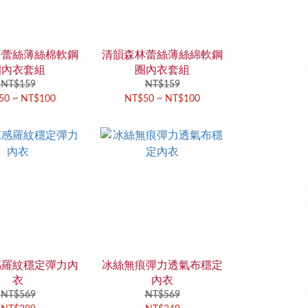
語蕾絲薄絲棉軟鋼
清韻森林蕾絲薄絲綿軟鋼
圈內衣套組
圈內衣套組
NT$159
NT$159
50 ~ NT$100
NT$50 ~ NT$100
感羅紋穩定彈力內
冰絲無痕彈力透氣布穩定
衣
內衣
NT$569
NT$569