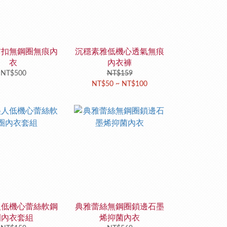
前扣無鋼圈無痕內
沉穩素雅低機心透氣無痕
衣
內衣褲
NT$500
NT$159
NT$50 ~ NT$100
人低機心蕾絲軟鋼
典雅蕾絲無鋼圈鎖邊石墨
圈內衣套組
烯抑菌內衣