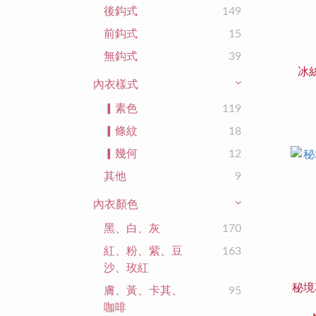
後鈎式
149
前鈎式
15
無鈎式
39
冰
內衣樣式
▎素色
119
▎條紋
18
▎幾何
12
其他
9
內衣顏色
黑、白、灰
170
紅、粉、紫、豆
163
沙、玫紅
秘境
膚、黃、卡其、
95
咖啡