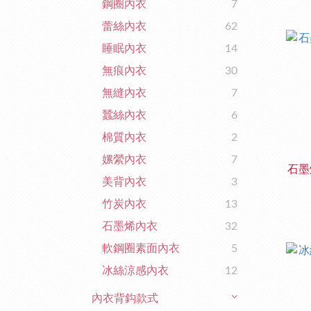
鋼圈內衣
7
蕾絲內衣
62
睡眠內衣
14
無痕內衣
30
無縫內衣
7
蠶絲內衣
6
棉質內衣
2
嫘縈內衣
7
石墨
美背內衣
3
竹炭內衣
13
石墨烯內衣
32
軟鋼圈素面內衣
5
冰絲涼感內衣
12
內衣背鈎款式